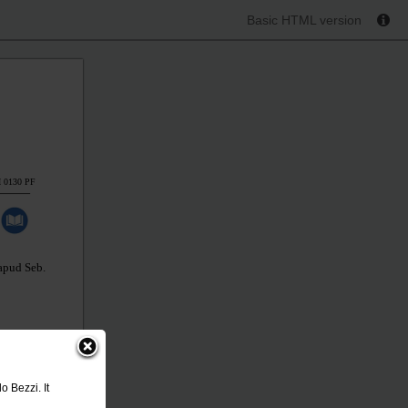
Basic HTML version
 0130 PF
 apud Seb.
te
 Bezzi. It