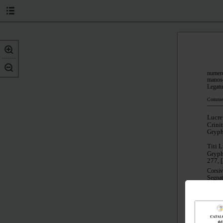
numero
manoscr
Legatu
Commedi
Lucre
Crini
Gryph
Titi L
Gryph
277, [
Corsiv
Segnatu
Da car
Marca 
duce, 
Inizial
Impron
Ex libr