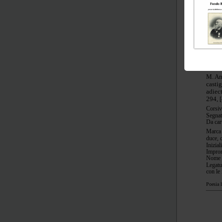
Nota m
Legatu
colorat
Poesia d
Lucan
Crini
Gryph
M. An
casti
adiec
294, [
Corsiv
Segnat
Da car
Marca 
duce, 
Inizial
Impron
Nome d
Legatu
con le 
Poesia l